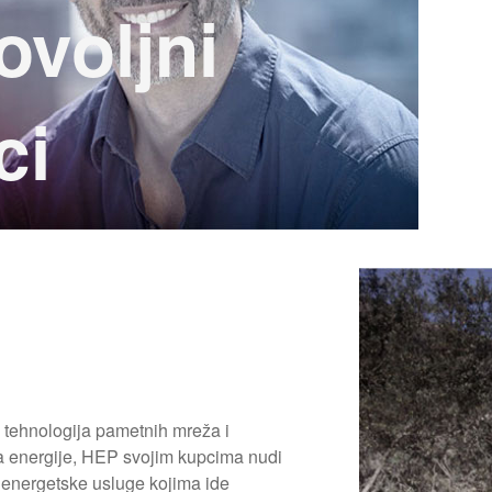
ovoljni
ci
 tehnologija pametnih mreža i
ra energije, HEP svojim kupcima nudi
 energetske usluge kojima ide