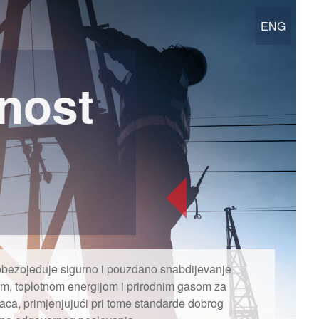
ENG
nost
ezbjeđuje sigurno i pouzdano snabdijevanje
om, toplotnom energijom i prirodnim gasom za
aca, primjenjujući pri tome standarde dobrog