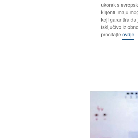
ukorak s evropsk
klijenti imaju m
koji garantira da
isključivo iz obno
pročitajte
ovdje
.