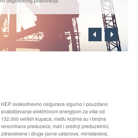
veno odgovornog poslovanja.
HEP svakodnevno osigurava sigurno i pouzdano
snabdijevanje električnom energijom za više od
132.000 velikih kupaca, među kojima su i brojna
renomirana preduzeća, mali i srednji preduzetnici,
zdravstvene i druge javne ustanove, ministarstva,