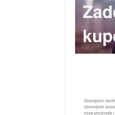
Zad
kup
Sinergijom novih
obnovljivih izvo
nove proizvode i