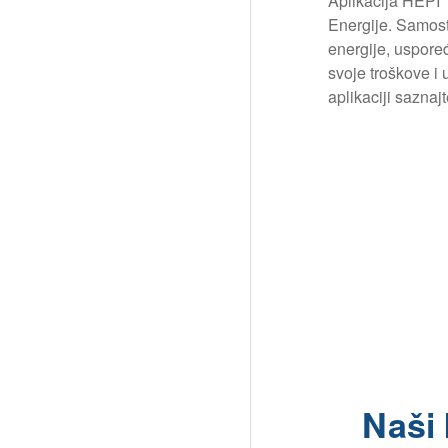
Aplikacija HEPI
Energije. Samost
energije, uspoređu
svoje troškove i 
aplikaciji saznaj
Naši 