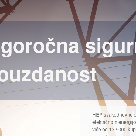
goročna sigur
pouzdanost
HEP svakodnevno ob
električnom energij
više od 132.000 kup