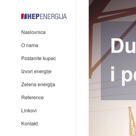
Naslovnica
Du
O nama
Postanite kupac
i 
Izvori energije
Zelena energija
Reference
Linkovi
Kontakt