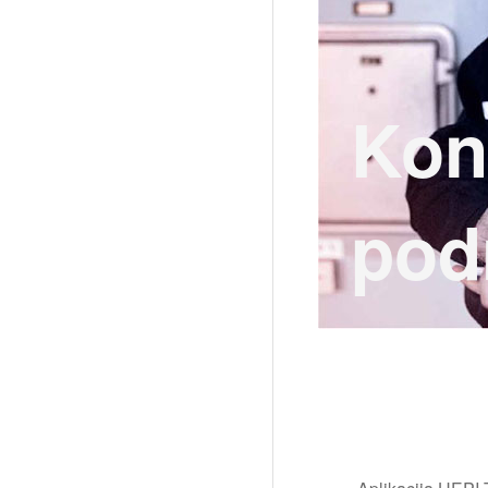
Kon
pod