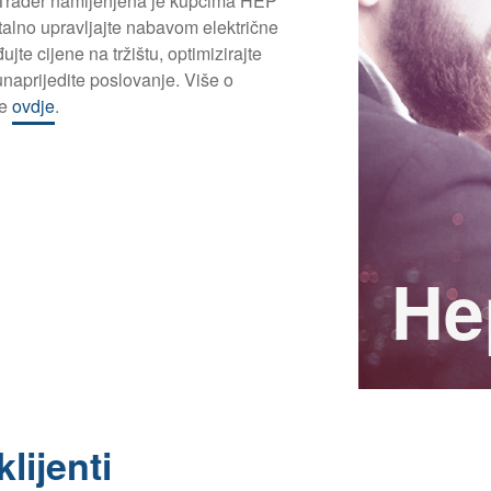
 Trader namijenjena je kupcima HEP
alno upravljajte nabavom električne
jte cijene na tržištu, optimizirajte
unaprijedite poslovanje. Više o
te
ovdje
.
He
klijenti