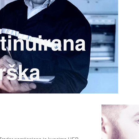
tinuirana
rška